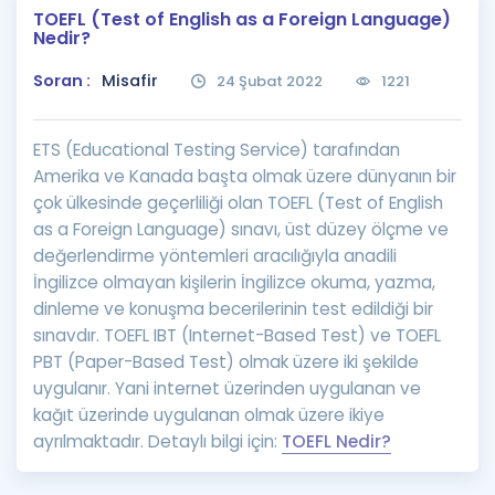
TOEFL (Test of English as a Foreign Language)
Puan Hesaplama
Nedir?
Rehberlik Aracı
Soran :
Misafir
24 Şubat 2022
1221
ÖSYM Sınav Takvimi
ETS (Educational Testing Service) tarafından
Kampanyalar
Amerika ve Kanada başta olmak üzere dünyanın bir
çok ülkesinde geçerliliği olan TOEFL (Test of English
Blog
as a Foreign Language) sınavı, üst düzey ölçme ve
değerlendirme yöntemleri aracılığıyla anadili
İngilizce Gramer
İngilizce olmayan kişilerin İngilizce okuma, yazma,
dinleme ve konuşma becerilerinin test edildiği bir
sınavdır. TOEFL IBT (Internet-Based Test) ve TOEFL
PBT (Paper-Based Test) olmak üzere iki şekilde
uygulanır. Yani internet üzerinden uygulanan ve
kağıt üzerinde uygulanan olmak üzere ikiye
ayrılmaktadır. Detaylı bilgi için:
TOEFL Nedir?