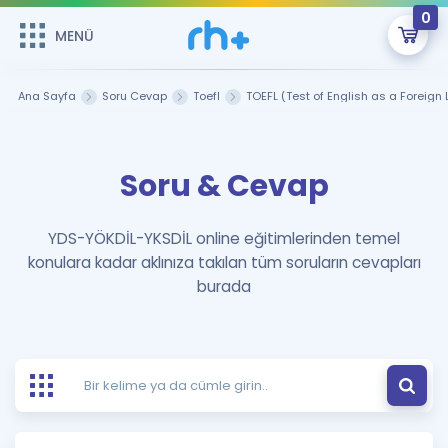
0
MENÜ
MENÜ
Üye Girişi
Ana Sayfa
Soru Cevap
Toefl
TOEFL (Test of English as a Foreig
Online Dersler
Sepetin Şu An Boş.
Soru & Cevap
Çalışma Paketleri
Remzi Hoca ile seni sınava hazırlayacak onlarca eğitim seni
bekliyor!
Kitaplar ve Kaynaklar
GİRİŞ YAP
YDS-YÖKDİL-YKSDİL online eğitimlerinden temel
konulara kadar aklınıza takılan tüm soruların cevapları
Katılımcı Görüşleri
Şifremi Hatırlamıyorum
burada
ÜYE DEĞİLİM
Faydalı Araçlar
Ücretsiz Kaynaklar
Blog
İngilizce Gramer
Hakkımızda
Kariyer
Sözlük
Soru & Cevap
İletişim