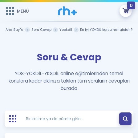
0
MENÜ
MENÜ
Üye Girişi
Ana Sayfa
Soru Cevap
Yoekdil
En iyi YÖKDİL kursu hangisidir?
Online Dersler
Sepetin Şu An Boş.
Soru & Cevap
Çalışma Paketleri
Remzi Hoca ile seni sınava hazırlayacak onlarca eğitim seni
bekliyor!
Kitaplar ve Kaynaklar
GİRİŞ YAP
YDS-YÖKDİL-YKSDİL online eğitimlerinden temel
konulara kadar aklınıza takılan tüm soruların cevapları
Katılımcı Görüşleri
Şifremi Hatırlamıyorum
burada
ÜYE DEĞİLİM
Faydalı Araçlar
Ücretsiz Kaynaklar
Blog
İngilizce Gramer
Hakkımızda
Kariyer
Sözlük
Soru & Cevap
İletişim