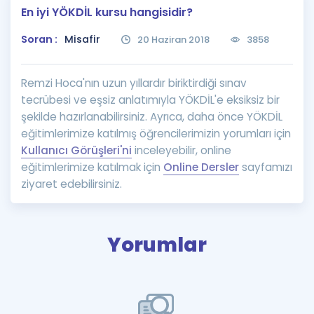
En iyi YÖKDİL kursu hangisidir?
Puan Hesaplama
Soran :
Misafir
20 Haziran 2018
3858
Rehberlik Aracı
ÖSYM Sınav Takvimi
Remzi Hoca'nın uzun yıllardır biriktirdiği sınav
tecrübesi ve eşsiz anlatımıyla YÖKDİL'e eksiksiz bir
Kampanyalar
şekilde hazırlanabilirsiniz. Ayrıca, daha önce YÖKDİL
eğitimlerimize katılmış öğrencilerimizin yorumları için
Blog
Kullanıcı Görüşleri'ni
inceleyebilir, online
eğitimlerimize katılmak için
Online Dersler
sayfamızı
İngilizce Gramer
ziyaret edebilirsiniz.
Yorumlar