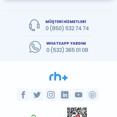
MÜŞTERİ HİZMETLERİ
0 (850) 532 74 74
WHATSAPP YARDIM
0 (532) 365 01 08