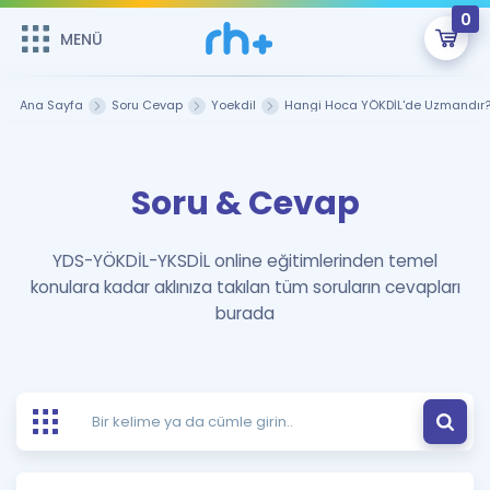
0
MENÜ
MENÜ
Üye Girişi
Ana Sayfa
Soru Cevap
Yoekdil
Hangi Hoca YÖKDİL'de Uzmandır
Online Dersler
Sepetin Şu An Boş.
Soru & Cevap
Çalışma Paketleri
Remzi Hoca ile seni sınava hazırlayacak onlarca eğitim seni
bekliyor!
Kitaplar ve Kaynaklar
GİRİŞ YAP
YDS-YÖKDİL-YKSDİL online eğitimlerinden temel
konulara kadar aklınıza takılan tüm soruların cevapları
Katılımcı Görüşleri
Şifremi Hatırlamıyorum
burada
ÜYE DEĞİLİM
Faydalı Araçlar
Ücretsiz Kaynaklar
Blog
İngilizce Gramer
Hakkımızda
Kariyer
Sözlük
Soru & Cevap
İletişim