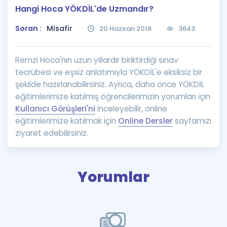
Hangi Hoca YÖKDİL'de Uzmandır?
Puan Hesaplama
Soran :
Misafir
20 Haziran 2018
3643
Rehberlik Aracı
ÖSYM Sınav Takvimi
Remzi Hoca'nın uzun yıllardır biriktirdiği sınav
tecrübesi ve eşsiz anlatımıyla YÖKDİL'e eksiksiz bir
Kampanyalar
şekilde hazırlanabilirsiniz. Ayrıca, daha önce YÖKDİL
eğitimlerimize katılmış öğrencilerimizin yorumları için
Blog
Kullanıcı Görüşleri'ni
inceleyebilir, online
eğitimlerimize katılmak için
Online Dersler
sayfamızı
İngilizce Gramer
ziyaret edebilirsiniz.
Yorumlar