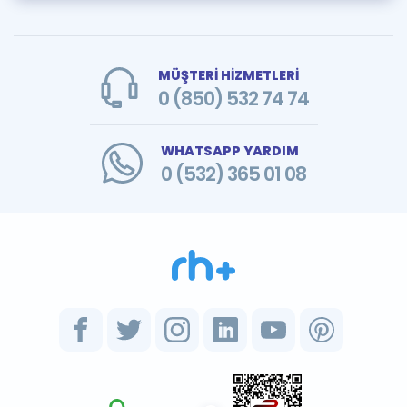
MÜŞTERİ HİZMETLERİ
0 (850) 532 74 74
WHATSAPP YARDIM
0 (532) 365 01 08