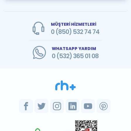
MÜŞTERİ HİZMETLERİ
0 (850) 532 74 74
WHATSAPP YARDIM
0 (532) 365 01 08