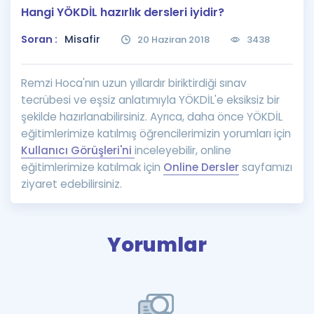
Hangi YÖKDİL hazırlık dersleri iyidir?
Puan Hesaplama
Soran :
Misafir
20 Haziran 2018
3438
Rehberlik Aracı
ÖSYM Sınav Takvimi
Remzi Hoca'nın uzun yıllardır biriktirdiği sınav
tecrübesi ve eşsiz anlatımıyla YÖKDİL'e eksiksiz bir
Kampanyalar
şekilde hazırlanabilirsiniz. Ayrıca, daha önce YÖKDİL
eğitimlerimize katılmış öğrencilerimizin yorumları için
Blog
Kullanıcı Görüşleri'ni
inceleyebilir, online
eğitimlerimize katılmak için
Online Dersler
sayfamızı
İngilizce Gramer
ziyaret edebilirsiniz.
Yorumlar