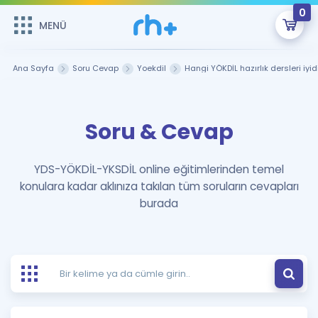
0
MENÜ
MENÜ
Üye Girişi
Ana Sayfa
Soru Cevap
Yoekdil
Hangi YÖKDİL hazırlık dersleri iyid
Online Dersler
Sepetin Şu An Boş.
Soru & Cevap
Çalışma Paketleri
Remzi Hoca ile seni sınava hazırlayacak onlarca eğitim seni
bekliyor!
Kitaplar ve Kaynaklar
GİRİŞ YAP
YDS-YÖKDİL-YKSDİL online eğitimlerinden temel
konulara kadar aklınıza takılan tüm soruların cevapları
Katılımcı Görüşleri
Şifremi Hatırlamıyorum
burada
ÜYE DEĞİLİM
Faydalı Araçlar
Ücretsiz Kaynaklar
Blog
İngilizce Gramer
Hakkımızda
Kariyer
Sözlük
Soru & Cevap
İletişim