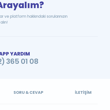
i Arayalım?
ar ve platform hakkındaki sorularınızın
alın!
PP YARDIM
2) 365 01 08
SORU & CEVAP
İLETIŞIM