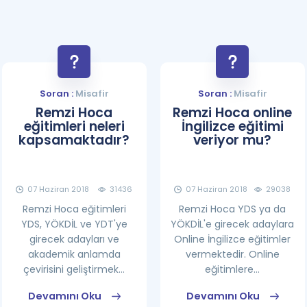
Soran :
Misafir
Soran :
Misafir
Remzi Hoca
Remzi Hoca online
eğitimleri neleri
İngilizce eğitimi
kapsamaktadır?
veriyor mu?
07 Haziran 2018
31436
07 Haziran 2018
29038
Remzi Hoca eğitimleri
Remzi Hoca YDS ya da
YDS, YÖKDİL ve YDT'ye
YÖKDİL'e girecek adaylara
girecek adayları ve
Online İngilizce eğitimler
akademik anlamda
vermektedir. Online
çevirisini geliştirmek...
eğitimlere...
Devamını Oku
Devamını Oku