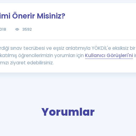
Kampanyalar
mi Önerir Misiniz?
Eğitim ve Kitaplar
Blog
018
3592
YDS - YÖKDİL Tüm S
İngilizce Gram
irdiği sınav tecrübesi ve eşsiz anlatımıyla YÖKDİL'e eksiksiz bir ş
İngilizce Gramer
atılmış öğrencilerimizin yorumları için
Kullanıcı Görüşleri'ni
i
ızı ziyaret edebilirsiniz.
Yorumlar