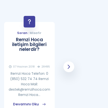
Soran :
Misafir
Soran :
Misafir
Remzi Hoca
YDS Çalışma
iletişim bilgileri
Programı Nasıl
nelerdir?
Olmalıdır?
07 Haziran 2018
28495
08 Haziran 2018
25861
Remzi Hoca Telefon: 0
(850) 532 74 74 Remzi
Hoca Mail:
destek@remzihoca.com
Remzi Hoca...
Devamını Oku
Devamını Oku