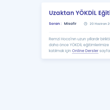
Uzaktan YÖKDİL Eğiti
Soran :
Misafir
20 Haziran 2
Remzi Hoca'nın uzun yıllardır birikt
daha önce YÖKDİL eğitimlerimize k
katılmak için
Online Dersler
sayfam