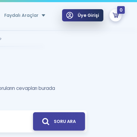
0
Faydalı Araçlar
Üye Girişi
klar
?
n Ücretsiz Kaynaklar
 için Özel Sözlük
Sepetin Şu An Boş.
ma
oruların cevapları burada
uan Hesaplama Aracı
i Hoca ile seni sınava hazırlayacak onlarca eğitim seni bekliyor!
Şifremi Hatırlamıyorum
GİRİŞ YAP
azırlananlar için Öneriler
SORU ARA
kvimi
ÜYE DEĞİLİM
arı Tek Takvimde