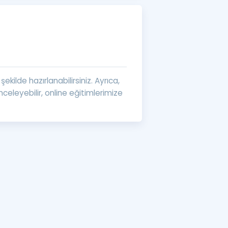
a Özel Fırsatlar
ınavlarla İlgili Haberler
er
ekilde hazırlanabilirsiniz. Ayrıca,
 ve Konu Anlatımı
nceleyebilir, online eğitimlerimize