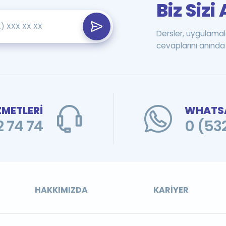
Biz Siz
Dersler, uygulamal
cevaplarını anında 
ZMETLERİ
WHATSA
 74 74
0 (53
HAKKIMIZDA
KARIYER