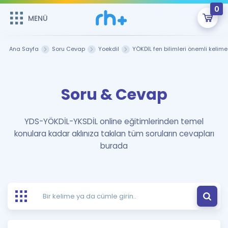
0
MENÜ
MENÜ
Üye Girişi
Ana Sayfa
Soru Cevap
Yoekdil
YÖKDİL fen bilimleri önemli kelime 
Online Dersler
Sepetin Şu An Boş.
Soru & Cevap
Çalışma Paketleri
Remzi Hoca ile seni sınava hazırlayacak onlarca eğitim seni
bekliyor!
Kitaplar ve Kaynaklar
GİRİŞ YAP
YDS-YÖKDİL-YKSDİL online eğitimlerinden temel
konulara kadar aklınıza takılan tüm soruların cevapları
Katılımcı Görüşleri
Şifremi Hatırlamıyorum
burada
ÜYE DEĞİLİM
Faydalı Araçlar
Ücretsiz Kaynaklar
Blog
İngilizce Gramer
Hakkımızda
Kariyer
Sözlük
Soru & Cevap
İletişim