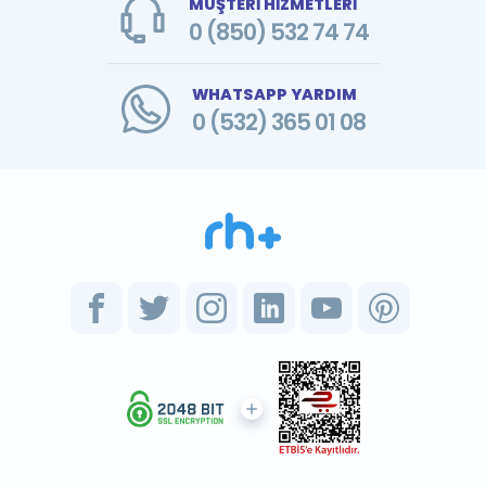
MÜŞTERİ HİZMETLERİ
0 (850) 532 74 74
WHATSAPP YARDIM
0 (532) 365 01 08