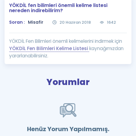
YÖKDİL fen bilimleri önemli kelime listesi
Puan Hesaplama
nereden indirebilirim?
Rehberlik Aracı
Soran :
Misafir
20 Haziran 2018
1642
ÖSYM Sınav Takvimi
YÖKDİL Fen Bilimleri önemli kelimelerini indirmek için
Kampanyalar
YÖKDİL Fen Bilimleri Kelime Listesi
kaynağımızdan
yararlanabilirsiniz.
Blog
İngilizce Gramer
Yorumlar
Henüz Yorum Yapılmamış.