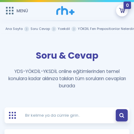
0
MENÜ
MENÜ
Üye Girişi
Ana Sayfa
Soru Cevap
Yoekdil
YÖKDİL Fen Prepositionlar Nelerdi
Online Dersler
Sepetin Şu An Boş.
Soru & Cevap
Çalışma Paketleri
Remzi Hoca ile seni sınava hazırlayacak onlarca eğitim seni
bekliyor!
Kitaplar ve Kaynaklar
GİRİŞ YAP
YDS-YÖKDİL-YKSDİL online eğitimlerinden temel
konulara kadar aklınıza takılan tüm soruların cevapları
Katılımcı Görüşleri
Şifremi Hatırlamıyorum
burada
ÜYE DEĞİLİM
Faydalı Araçlar
Ücretsiz Kaynaklar
Blog
İngilizce Gramer
Hakkımızda
Kariyer
Sözlük
Soru & Cevap
İletişim