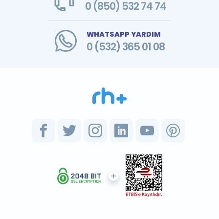
0 (850) 532 74 74
WHATSAPP YARDIM
0 (532) 365 01 08