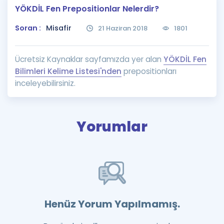
YÖKDİL Fen Prepositionlar Nelerdir?
Puan Hesaplama
Soran :
Misafir
21 Haziran 2018
1801
Rehberlik Aracı
ÖSYM Sınav Takvimi
Ücretsiz Kaynaklar sayfamızda yer alan
YÖKDİL Fen
Bilimleri Kelime Listesi'nden
prepositionları
Kampanyalar
inceleyebilirsiniz.
Blog
İngilizce Gramer
Yorumlar
Henüz Yorum Yapılmamış.