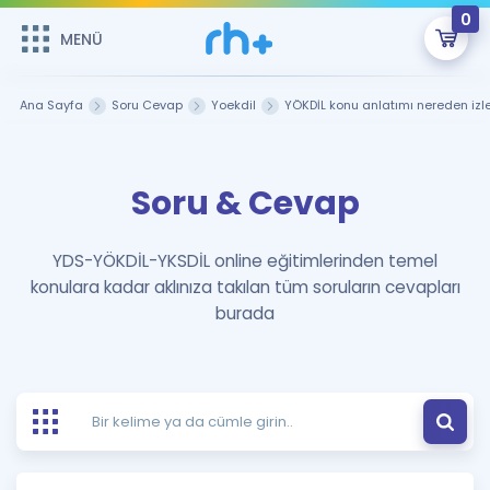
0
MENÜ
MENÜ
Üye Girişi
Ana Sayfa
Soru Cevap
Yoekdil
YÖKDİL konu anlatımı nereden izl
Online Dersler
Sepetin Şu An Boş.
Soru & Cevap
Çalışma Paketleri
Remzi Hoca ile seni sınava hazırlayacak onlarca eğitim seni
bekliyor!
Kitaplar ve Kaynaklar
GİRİŞ YAP
YDS-YÖKDİL-YKSDİL online eğitimlerinden temel
konulara kadar aklınıza takılan tüm soruların cevapları
Katılımcı Görüşleri
Şifremi Hatırlamıyorum
burada
ÜYE DEĞİLİM
Faydalı Araçlar
Ücretsiz Kaynaklar
Blog
İngilizce Gramer
Hakkımızda
Kariyer
Sözlük
Soru & Cevap
İletişim