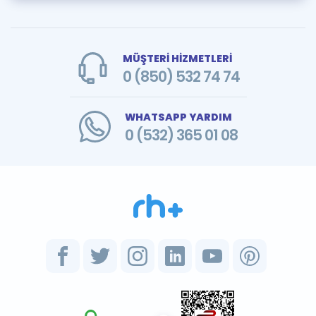
MÜŞTERİ HİZMETLERİ
0 (850) 532 74 74
WHATSAPP YARDIM
0 (532) 365 01 08