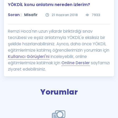
YÖKDİL konu anlatımı nereden izlerim?
Puan Hesaplama
Soran :
Misafir
21 Haziran 2018
7933
Rehberlik Aracı
ÖSYM Sınav Takvimi
Remzi Hoca'nın uzun yıllardır biriktirdiği sınav
tecrübesi ve eşsiz anlatımıyla YÖKDİL'e eksiksiz bir
Kampanyalar
şekilde hazırlanabilirsiniz. Ayrıca, daha önce YÖKDİL
eğitimlerimize katılmış öğrencilerimizin yorumları için
Blog
Kullanıcı Görüşleri'ni
inceleyebilir, online
eğitimlerimize katılmak için
Online Dersler
sayfamızı
İngilizce Gramer
ziyaret edebilirsiniz.
Yorumlar