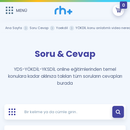
0
MENÜ
MENÜ
Üye Girişi
Ana Sayfa
Soru Cevap
Yoekdil
YÖKDİL konu anlatımlı video nere
Online Dersler
Sepetin Şu An Boş.
Soru & Cevap
Çalışma Paketleri
Remzi Hoca ile seni sınava hazırlayacak onlarca eğitim seni
bekliyor!
Kitaplar ve Kaynaklar
GİRİŞ YAP
YDS-YÖKDİL-YKSDİL online eğitimlerinden temel
konulara kadar aklınıza takılan tüm soruların cevapları
Katılımcı Görüşleri
Şifremi Hatırlamıyorum
burada
ÜYE DEĞİLİM
Faydalı Araçlar
Ücretsiz Kaynaklar
Blog
İngilizce Gramer
Hakkımızda
Kariyer
Sözlük
Soru & Cevap
İletişim