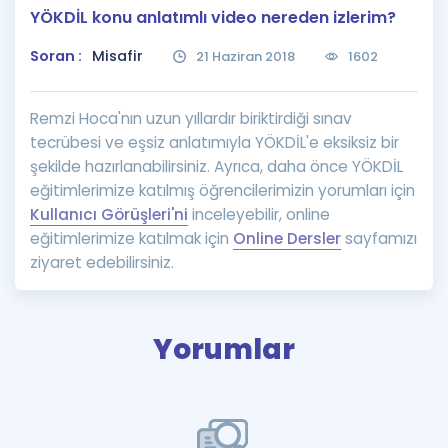
YÖKDİL konu anlatımlı video nereden izlerim?
Puan Hesaplama
Soran :
Misafir
21 Haziran 2018
1602
Rehberlik Aracı
ÖSYM Sınav Takvimi
Remzi Hoca'nın uzun yıllardır biriktirdiği sınav
tecrübesi ve eşsiz anlatımıyla YÖKDİL'e eksiksiz bir
Kampanyalar
şekilde hazırlanabilirsiniz. Ayrıca, daha önce YÖKDİL
eğitimlerimize katılmış öğrencilerimizin yorumları için
Blog
Kullanıcı Görüşleri'ni
inceleyebilir, online
eğitimlerimize katılmak için
Online Dersler
sayfamızı
İngilizce Gramer
ziyaret edebilirsiniz.
Yorumlar