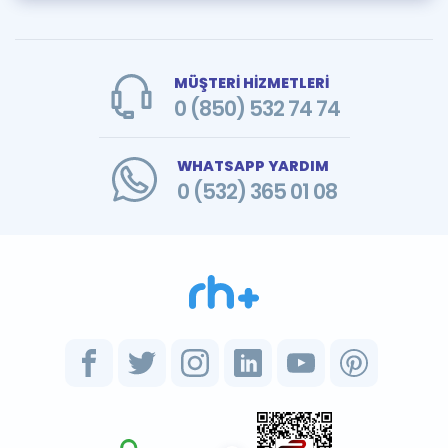
MÜŞTERİ HİZMETLERİ
0 (850) 532 74 74
WHATSAPP YARDIM
0 (532) 365 01 08