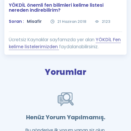
YÖKDİL önemli fen bilimleri kelime listesi
Puan Hesaplama
nereden indirebilirim?
Rehberlik Aracı
Soran :
Misafir
21 Haziran 2018
2123
ÖSYM Sınav Takvimi
Ücretsiz Kaynaklar sayfamızda yer alan
YÖKDİL Fen
Kampanyalar
kelime listelerimizden
faydalanabilirsiniz.
Blog
Yorumlar
İngilizce Gramer
Henüz Yorum Yapılmamış.
Bu gönderiye ilk yorum yapan siz olun.