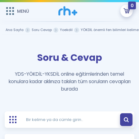
0
MENÜ
MENÜ
Üye Girişi
Ana Sayfa
Soru Cevap
Yoekdil
YÖKDİL önemli fen bilimleri kelime 
Online Dersler
Sepetin Şu An Boş.
Soru & Cevap
Çalışma Paketleri
Remzi Hoca ile seni sınava hazırlayacak onlarca eğitim seni
bekliyor!
Kitaplar ve Kaynaklar
GİRİŞ YAP
YDS-YÖKDİL-YKSDİL online eğitimlerinden temel
konulara kadar aklınıza takılan tüm soruların cevapları
Katılımcı Görüşleri
Şifremi Hatırlamıyorum
burada
ÜYE DEĞİLİM
Faydalı Araçlar
Ücretsiz Kaynaklar
Blog
İngilizce Gramer
Hakkımızda
Kariyer
Sözlük
Soru & Cevap
İletişim