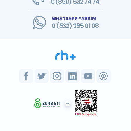
0 (850) 532 74 74
WHATSAPP YARDIM
0 (532) 365 01 08