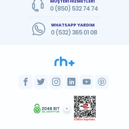
MÜŞTERİ HİZMETLERİ
0 (850) 532 74 74
WHATSAPP YARDIM
0 (532) 365 01 08