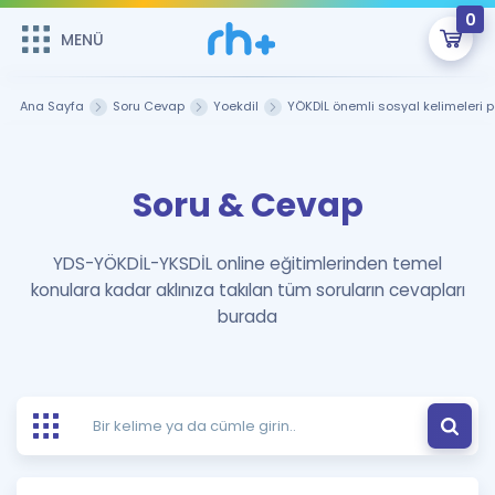
0
MENÜ
MENÜ
Üye Girişi
Ana Sayfa
Soru Cevap
Yoekdil
YÖKDİL önemli sosyal kelimeleri p
Online Dersler
Sepetin Şu An Boş.
Soru & Cevap
Çalışma Paketleri
Remzi Hoca ile seni sınava hazırlayacak onlarca eğitim seni
bekliyor!
Kitaplar ve Kaynaklar
GİRİŞ YAP
YDS-YÖKDİL-YKSDİL online eğitimlerinden temel
konulara kadar aklınıza takılan tüm soruların cevapları
Katılımcı Görüşleri
Şifremi Hatırlamıyorum
burada
ÜYE DEĞİLİM
Faydalı Araçlar
Ücretsiz Kaynaklar
Blog
İngilizce Gramer
Hakkımızda
Kariyer
Sözlük
Soru & Cevap
İletişim