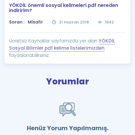
YÖKDİL önemli sosyal kelimeleri pdf nereden
Puan Hesaplama
indiririm?
Rehberlik Aracı
Soran :
Misafir
21 Haziran 2018
1642
ÖSYM Sınav Takvimi
Ücretsiz Kaynaklar sayfamızda yer alan
YÖKDİL
Kampanyalar
Sosyal Bilimler pdf kelime listelerimizden
faydalanabilirsiniz.
Blog
İngilizce Gramer
Yorumlar
Henüz Yorum Yapılmamış.