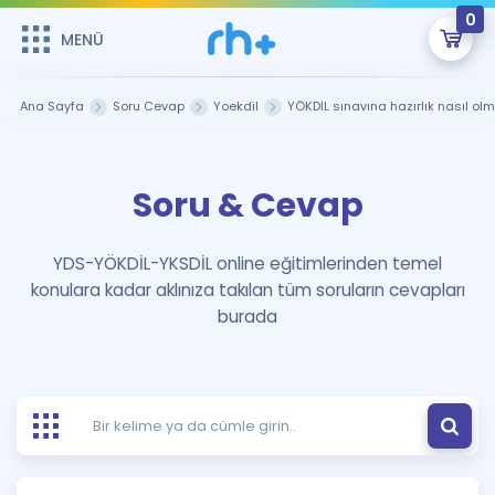
0
MENÜ
MENÜ
Üye Girişi
Ana Sayfa
Soru Cevap
Yoekdil
YÖKDİL sınavına hazırlık nasıl olm
Online Dersler
Sepetin Şu An Boş.
Soru & Cevap
Çalışma Paketleri
Remzi Hoca ile seni sınava hazırlayacak onlarca eğitim seni
bekliyor!
Kitaplar ve Kaynaklar
GİRİŞ YAP
YDS-YÖKDİL-YKSDİL online eğitimlerinden temel
konulara kadar aklınıza takılan tüm soruların cevapları
Katılımcı Görüşleri
Şifremi Hatırlamıyorum
burada
ÜYE DEĞİLİM
Faydalı Araçlar
Ücretsiz Kaynaklar
Blog
İngilizce Gramer
Hakkımızda
Kariyer
Sözlük
Soru & Cevap
İletişim