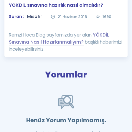
YÖKDİL sınavına hazırlık nasıl olmalıdır?
Puan Hesaplama
Soran :
Misafir
21 Haziran 2018
1690
Rehberlik Aracı
ÖSYM Sınav Takvimi
Remzi Hoca Blog sayfamızda yer alan
YÖKDİL
Sınavına Nasıl Hazırlanmalıyım?
başlıklı haberimizi
Kampanyalar
inceleyebilirsiniz.
Blog
İngilizce Gramer
Yorumlar
Henüz Yorum Yapılmamış.