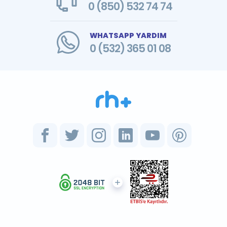
0 (850) 532 74 74
WHATSAPP YARDIM
0 (532) 365 01 08