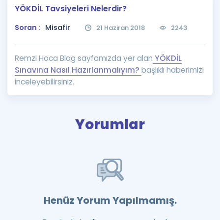
YÖKDİL Tavsiyeleri Nelerdir?
Puan Hesaplama
Soran :
Misafir
21 Haziran 2018
2243
Rehberlik Aracı
ÖSYM Sınav Takvimi
Remzi Hoca Blog sayfamızda yer alan
YÖKDİL
Sınavına Nasıl Hazırlanmalıyım?
başlıklı haberimizi
Kampanyalar
inceleyebilirsiniz.
Blog
İngilizce Gramer
Yorumlar
Henüz Yorum Yapılmamış.