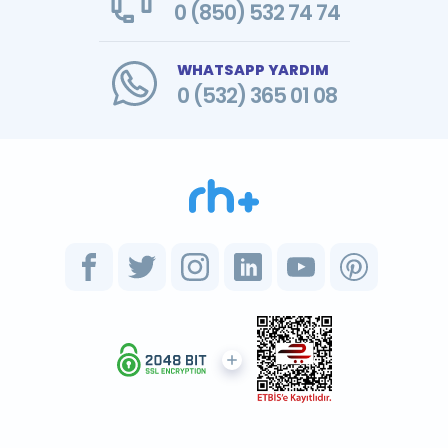
0 (850) 532 74 74
WHATSAPP YARDIM
0 (532) 365 01 08