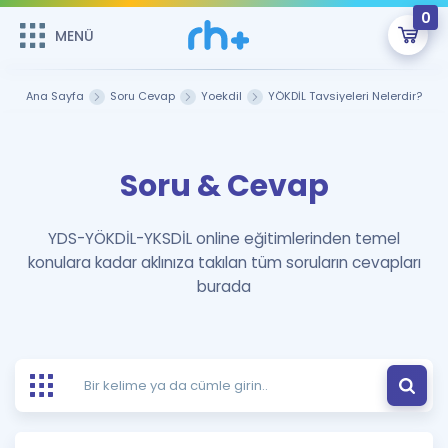
0
MENÜ
MENÜ
Üye Girişi
Ana Sayfa
Soru Cevap
Yoekdil
YÖKDİL Tavsiyeleri Nelerdir?
Online Dersler
Sepetin Şu An Boş.
Soru & Cevap
Çalışma Paketleri
Remzi Hoca ile seni sınava hazırlayacak onlarca eğitim seni
bekliyor!
Kitaplar ve Kaynaklar
GİRİŞ YAP
YDS-YÖKDİL-YKSDİL online eğitimlerinden temel
konulara kadar aklınıza takılan tüm soruların cevapları
Katılımcı Görüşleri
Şifremi Hatırlamıyorum
burada
ÜYE DEĞİLİM
Faydalı Araçlar
Ücretsiz Kaynaklar
Blog
İngilizce Gramer
Hakkımızda
Kariyer
Sözlük
Soru & Cevap
İletişim