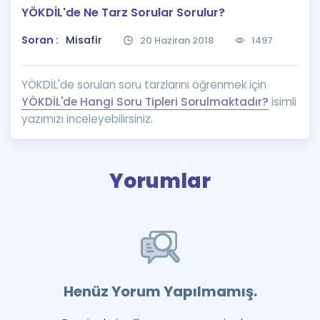
YÖKDİL'de Ne Tarz Sorular Sorulur?
Puan Hesaplama
Soran :
Misafir
20 Haziran 2018
1497
Rehberlik Aracı
ÖSYM Sınav Takvimi
YÖKDİL'de sorulan soru tarzlarını öğrenmek için
YÖKDİL'de Hangi Soru Tipleri Sorulmaktadır?
isimli
Kampanyalar
yazımızı inceleyebilirsiniz.
Blog
İngilizce Gramer
Yorumlar
Henüz Yorum Yapılmamış.