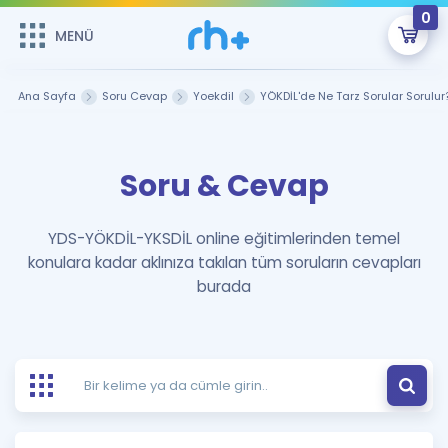
0
MENÜ
MENÜ
Üye Girişi
Ana Sayfa
Soru Cevap
Yoekdil
YÖKDİL'de Ne Tarz Sorular Sorulur
Online Dersler
Sepetin Şu An Boş.
Soru & Cevap
Çalışma Paketleri
Remzi Hoca ile seni sınava hazırlayacak onlarca eğitim seni
bekliyor!
Kitaplar ve Kaynaklar
GİRİŞ YAP
YDS-YÖKDİL-YKSDİL online eğitimlerinden temel
konulara kadar aklınıza takılan tüm soruların cevapları
Katılımcı Görüşleri
Şifremi Hatırlamıyorum
burada
ÜYE DEĞİLİM
Faydalı Araçlar
Ücretsiz Kaynaklar
Blog
İngilizce Gramer
Hakkımızda
Kariyer
Sözlük
Soru & Cevap
İletişim