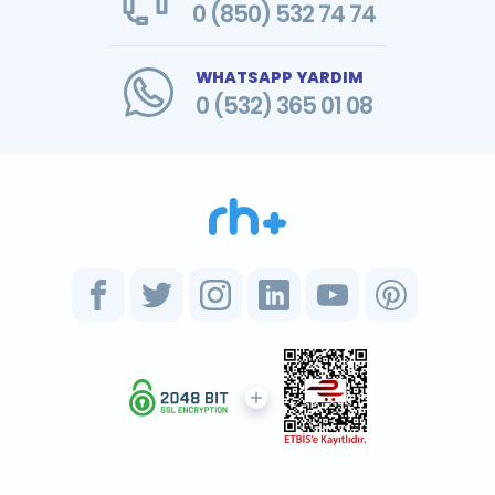
0 (850) 532 74 74
WHATSAPP YARDIM
0 (532) 365 01 08