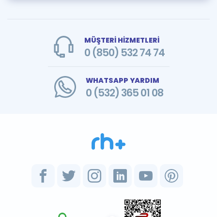
MÜŞTERİ HİZMETLERİ
0 (850) 532 74 74
WHATSAPP YARDIM
0 (532) 365 01 08