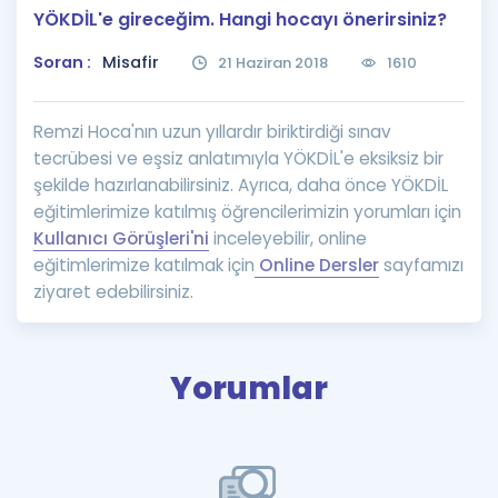
YÖKDİL'e gireceğim. Hangi hocayı önerirsiniz?
Puan Hesaplama
Soran :
Misafir
21 Haziran 2018
1610
Rehberlik Aracı
ÖSYM Sınav Takvimi
Remzi Hoca'nın uzun yıllardır biriktirdiği sınav
tecrübesi ve eşsiz anlatımıyla YÖKDİL'e eksiksiz bir
Kampanyalar
şekilde hazırlanabilirsiniz. Ayrıca, daha önce YÖKDİL
eğitimlerimize katılmış öğrencilerimizin yorumları için
Blog
Kullanıcı Görüşleri'ni
inceleyebilir, online
eğitimlerimize katılmak için
Online Dersler
sayfamızı
İngilizce Gramer
ziyaret edebilirsiniz.
Yorumlar