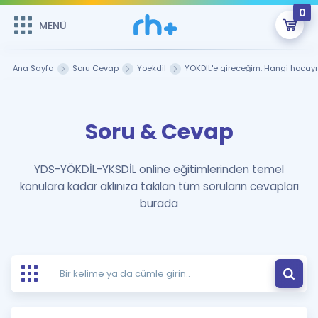
0
MENÜ
MENÜ
Üye Girişi
Ana Sayfa
Soru Cevap
Yoekdil
YÖKDİL'e gireceğim. Hangi hocayı 
Online Dersler
Sepetin Şu An Boş.
Soru & Cevap
Çalışma Paketleri
Remzi Hoca ile seni sınava hazırlayacak onlarca eğitim seni
bekliyor!
Kitaplar ve Kaynaklar
GİRİŞ YAP
YDS-YÖKDİL-YKSDİL online eğitimlerinden temel
konulara kadar aklınıza takılan tüm soruların cevapları
Katılımcı Görüşleri
Şifremi Hatırlamıyorum
burada
ÜYE DEĞİLİM
Faydalı Araçlar
Ücretsiz Kaynaklar
Blog
İngilizce Gramer
Hakkımızda
Kariyer
Sözlük
Soru & Cevap
İletişim