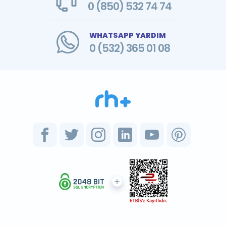
0 (850) 532 74 74
WHATSAPP YARDIM
0 (532) 365 01 08