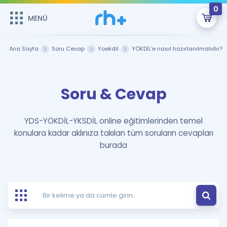
0
MENÜ
MENÜ
Üye Girişi
Ana Sayfa
Soru Cevap
Yoekdil
YÖKDİL'e nasıl hazırlanılmalıdır?
Online Dersler
Sepetin Şu An Boş.
Soru & Cevap
Çalışma Paketleri
Remzi Hoca ile seni sınava hazırlayacak onlarca eğitim seni
bekliyor!
Kitaplar ve Kaynaklar
GİRİŞ YAP
YDS-YÖKDİL-YKSDİL online eğitimlerinden temel
konulara kadar aklınıza takılan tüm soruların cevapları
Katılımcı Görüşleri
Şifremi Hatırlamıyorum
burada
ÜYE DEĞİLİM
Faydalı Araçlar
Ücretsiz Kaynaklar
Blog
İngilizce Gramer
Hakkımızda
Kariyer
Sözlük
Soru & Cevap
İletişim