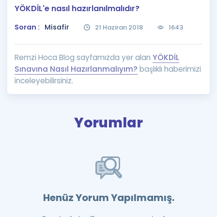
YÖKDİL'e nasıl hazırlanılmalıdır?
Puan Hesaplama
Soran :
Misafir
21 Haziran 2018
1643
Rehberlik Aracı
ÖSYM Sınav Takvimi
Remzi Hoca Blog sayfamızda yer alan
YÖKDİL
Sınavına Nasıl Hazırlanmalıyım?
başlıklı haberimizi
Kampanyalar
inceleyebilirsiniz.
Blog
İngilizce Gramer
Yorumlar
Henüz Yorum Yapılmamış.