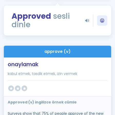
Puan Hesaplama
Approved
sesli
Rehberlik Aracı
dinle
ÖSYM Sınav Takvimi
Kampanyalar
Blog
approve (v)
İngilizce Gramer
onaylamak
kabul etmek, tasdik etmek, izin vermek
Approved (v) ingilizce örnek cümle
Surveys show that 75% of people approve of the new