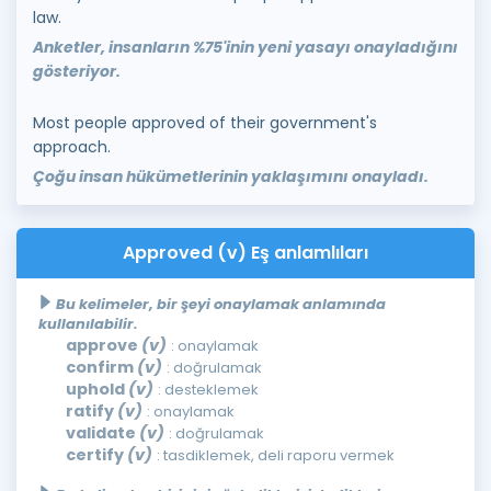
law.
Anketler, insanların %75'inin yeni yasayı onayladığını
gösteriyor.
Most people approved of their government's
approach.
Çoğu insan hükümetlerinin yaklaşımını onayladı.
Approved (v) Eş anlamlıları
Bu kelimeler, bir şeyi onaylamak anlamında
kullanılabilir.
approve
(v)
: onaylamak
confirm
(v)
: doğrulamak
uphold
(v)
: desteklemek
ratify
(v)
: onaylamak
validate
(v)
: doğrulamak
certify
(v)
: tasdiklemek, deli raporu vermek