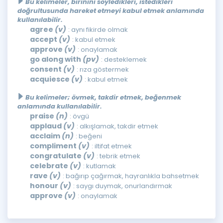
Bu kelimeler, birinini söyledikleri, istedikleri
doğrultusunda hareket etmeyi kabul etmek anlamında
kullanılabilir.
agree
(v)
: aynı fikirde olmak
accept
(v)
: kabul etmek
approve
(v)
: onaylamak
go along with
(pv)
: desteklemek
consent
(v)
: rıza göstermek
acquiesce
(v)
: kabul etmek
Bu kelimeler; övmek, takdir etmek, beğenmek
anlamında kullanılabilir.
praise
(n)
: övgü
applaud
(v)
: alkışlamak, takdir etmek
acclaim
(n)
: beğeni
compliment
(v)
: iltifat etmek
congratulate
(v)
: tebrik etmek
celebrate
(v)
: kutlamak
rave
(v)
: bağırıp çağırmak, hayranlıkla bahsetmek
honour
(v)
: saygı duymak, onurlandırmak
approve
(v)
: onaylamak