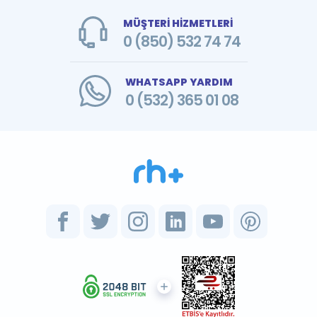
MÜŞTERİ HİZMETLERİ
0 (850) 532 74 74
WHATSAPP YARDIM
0 (532) 365 01 08