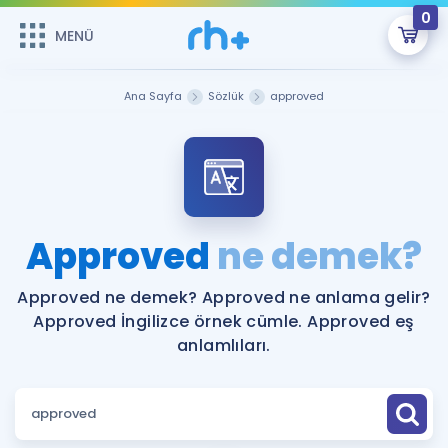
0
MENÜ
MENÜ
Üye Girişi
Ana Sayfa
Sözlük
approved
Online Dersler
Sepetin Şu An Boş.
Çalışma Paketleri
Remzi Hoca ile seni sınava hazırlayacak onlarca eğitim seni
bekliyor!
Kitaplar ve Kaynaklar
GİRİŞ YAP
Approved
ne demek?
Katılımcı Görüşleri
Şifremi Hatırlamıyorum
Approved ne demek? Approved ne anlama gelir?
Approved İngilizce örnek cümle. Approved eş
ÜYE DEĞİLİM
Faydalı Araçlar
anlamlıları.
Ücretsiz Kaynaklar
Blog
İngilizce Gramer
Hakkımızda
Kariyer
Sözlük
Soru & Cevap
İletişim