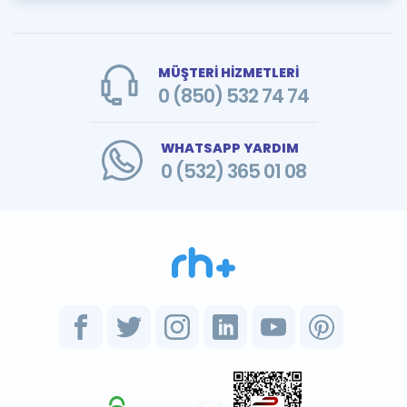
MÜŞTERİ HİZMETLERİ
0 (850) 532 74 74
WHATSAPP YARDIM
0 (532) 365 01 08