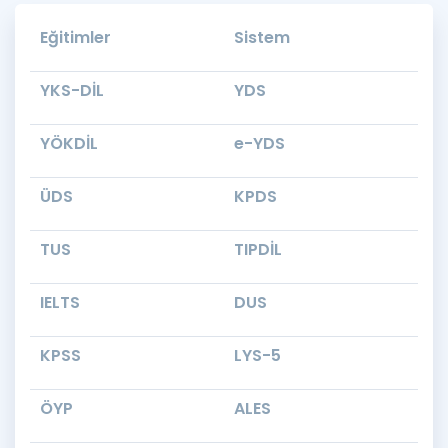
Puan Hesaplama
Eğitimler
Sistem
Rehberlik Aracı
YKS-DİL
YDS
ÖSYM Sınav Takvimi
YÖKDİL
e-YDS
Kampanyalar
ÜDS
KPDS
Blog
İngilizce Gramer
TUS
TIPDİL
IELTS
DUS
KPSS
LYS-5
ÖYP
ALES