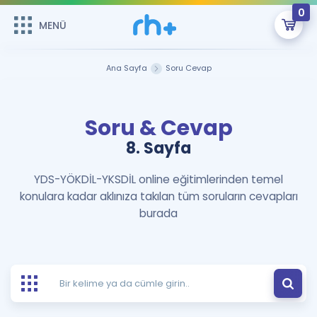
0
MENÜ
MENÜ
Üye Girişi
Ana Sayfa
Soru Cevap
Online Dersler
Sepetin Şu An Boş.
Soru & Cevap
Çalışma Paketleri
Remzi Hoca ile seni sınava hazırlayacak onlarca eğitim seni
bekliyor!
8. Sayfa
Kitaplar ve Kaynaklar
GİRİŞ YAP
YDS-YÖKDİL-YKSDİL online eğitimlerinden temel
konulara kadar aklınıza takılan tüm soruların cevapları
Katılımcı Görüşleri
Şifremi Hatırlamıyorum
burada
ÜYE DEĞİLİM
Faydalı Araçlar
Ücretsiz Kaynaklar
Blog
İngilizce Gramer
Hakkımızda
Kariyer
Sözlük
Soru & Cevap
İletişim