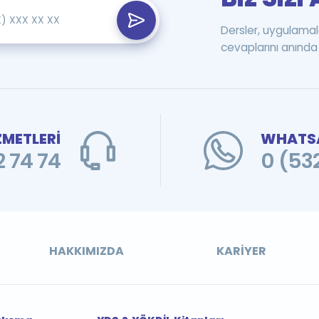
Dersler, uygulamal
cevaplarını anında 
ZMETLERİ
WHATSA
 74 74
0 (53
HAKKIMIZDA
KARIYER