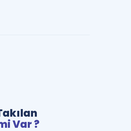
Takılan
mi Var ?