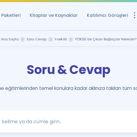
Paketleri
Kitaplar ve Kaynaklar
Katılımcı Görüşleri
Ücretsiz Kayna
Ana Sayfa
Soru Cevap
Yoekdil
YÖKDİL'de Çıkan Bağlaçlar Nelerdir?
YDS ve YÖKDİL içi
Sözlük
Soru & Cevap
İngilizce Sınavları
Puan Hesapla
 eğitimlerinden temel konulara kadar aklınıza takılan tüm s
YDS ve YÖKDİL P
Remz
Rehberlik Aracı
YDS ve YÖKDİL'e H
ÖSYM Sınav Ta
Tüm ÖSYM Sınavl