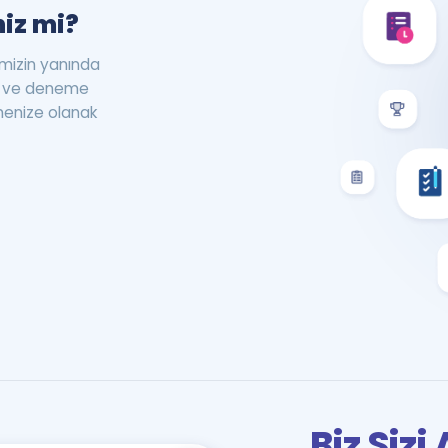
iz mi?
rimizin yanında
st ve deneme
menize olanak
Biz Siz