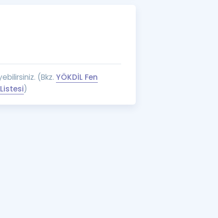
a Özel Fırsatlar
ınavlarla İlgili Haberler
er
bilirsiniz. (Bkz.
YÖKDİL Fen
 ve Konu Anlatımı
Listesi
)