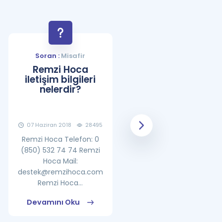
Soran :
Misafir
Soran :
Misafir
Remzi Hoca
YDS Çalışma
iletişim bilgileri
Programı Nasıl
nelerdir?
Olmalıdır?
07 Haziran 2018
28495
08 Haziran 2018
25861
Remzi Hoca Telefon: 0
(850) 532 74 74 Remzi
Hoca Mail:
destek@remzihoca.com
Remzi Hoca...
Devamını Oku
Devamını Oku