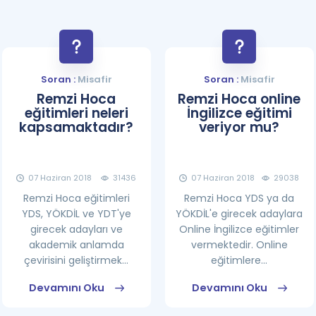
Soran :
Misafir
Soran :
Misafir
Remzi Hoca
Remzi Hoca online
eğitimleri neleri
İngilizce eğitimi
kapsamaktadır?
veriyor mu?
07 Haziran 2018
31436
07 Haziran 2018
29038
Remzi Hoca eğitimleri
Remzi Hoca YDS ya da
YDS, YÖKDİL ve YDT'ye
YÖKDİL'e girecek adaylara
girecek adayları ve
Online İngilizce eğitimler
akademik anlamda
vermektedir. Online
çevirisini geliştirmek...
eğitimlere...
Devamını Oku
Devamını Oku