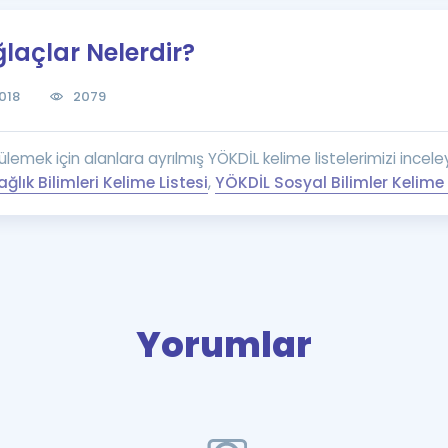
Kampanyalar
laçlar Nelerdir?
Eğitim ve Kitaplar
Blog
018
2079
YDS - YÖKDİL Tüm S
İngilizce Gram
emek için alanlara ayrılmış YÖKDİL kelime listelerimizi inceleye
İngilizce Gramer
ğlık Bilimleri Kelime Listesi
,
YÖKDİL Sosyal Bilimler Kelime 
Yorumlar