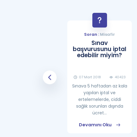
Soran :
Misafir
Soran :
Misafir
YDS Çalışma
Sınav
Programı Nasıl
başvurusunu iptal
Olmalıdır?
edebilir miyim?
08 Haziran 2018
25861
07 Mart 2018
40423
Sınava 5 haftadan az kala
yapılan iptal ve
ertelemelerde, ciddi
sağlık sorunları dışında
ücret...
Devamını Oku
Devamını Oku