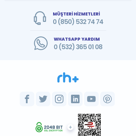
MÜŞTERİ HİZMETLERİ
0 (850) 532 74 74
WHATSAPP YARDIM
0 (532) 365 01 08