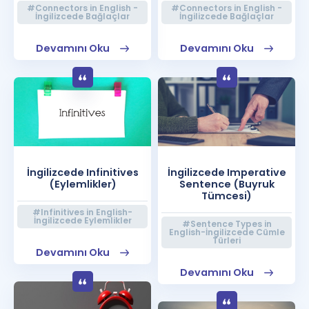
#Connectors in English -
#Connectors in English -
İngilizcede Bağlaçlar
İngilizcede Bağlaçlar
Devamını Oku
Devamını Oku
İngilizcede Infinitives
İngilizcede Imperative
(Eylemlikler)
Sentence (Buyruk
Tümcesi)
#Infinitives in English-
İngilizcede Eylemlikler
#Sentence Types in
English-İngilizcede Cümle
Türleri
Devamını Oku
Devamını Oku