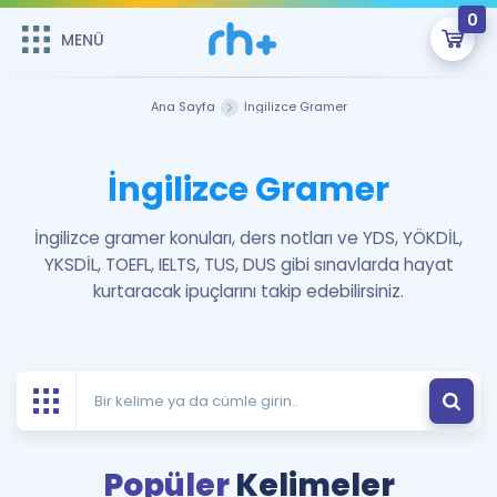
0
MENÜ
MENÜ
Üye Girişi
Ana Sayfa
İngilizce Gramer
Online Dersler
Sepetin Şu An Boş.
İngilizce Gramer
Çalışma Paketleri
Remzi Hoca ile seni sınava hazırlayacak onlarca eğitim seni
bekliyor!
İngilizce gramer konuları, ders notları ve YDS, YÖKDİL,
Kitaplar ve Kaynaklar
GİRİŞ YAP
YKSDİL, TOEFL, IELTS, TUS, DUS gibi sınavlarda hayat
kurtaracak ipuçlarını takip edebilirsiniz.
Katılımcı Görüşleri
Şifremi Hatırlamıyorum
ÜYE DEĞİLİM
Faydalı Araçlar
Ücretsiz Kaynaklar
Blog
İngilizce Gramer
Hakkımızda
Kariyer
Sözlük
Popüler
Kelimeler
Soru & Cevap
İletişim