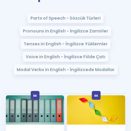
Puan Hesaplama
Parts of Speech - Sözcük Türleri
Rehberlik Aracı
Pronouns in English - İngilizce Zamirler
ÖSYM Sınav Takvimi
Tenses in English - İngilizce Yüklemler
Kampanyalar
Voice in English - İngilizce Fiilde Çatı
Blog
Modal Verbs in English - İngilizcede Modallar
İngilizce Gramer