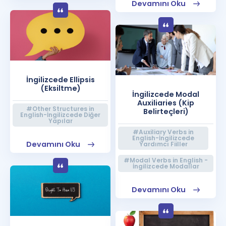
Devamını Oku
İngilizcede Ellipsis
(Eksiltme)
İngilizcede Modal
Auxiliaries (Kip
#Other Structures in
Belirteçleri)
English-İngilizcede Diğer
Yapılar
#Auxiliary Verbs in
English-İngilizcede
Devamını Oku
Yardımcı Fiiller
#Modal Verbs in English -
İngilizcede Modallar
Devamını Oku