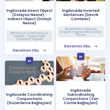
İngilizcede Direct Object
İngilizcede Inverted
(Dolaysız Nesne) -
Sentences (Devrik
Indirect Object (Dolaylı
Cümleler)
Nesne)
#Sentence Types in
English-İngilizcede Cümle
#Parts of a Sentence in
Türleri
English - İngilizcede
Cümlenin Öğeleri
Devamını Oku
Devamını Oku
İngilizcede
İngilizcede Coordinating
Subordinating
Conjunctions
Conjunctions (Yan
(Düzenleme Bağlaçları)
Cümle Bağlaçları)