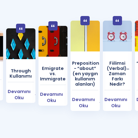
Preposition
Fiilimsi
Emigrate
- “about”
(Verbal) ̶
Through
vs.
(en yaygın
Zaman
Kullanımı
Immigrate
kullanım
Farkı
alanları)
Nedir?
Devamını
Devamını
Oku
Devamını
Devamını
Oku
Oku
Oku