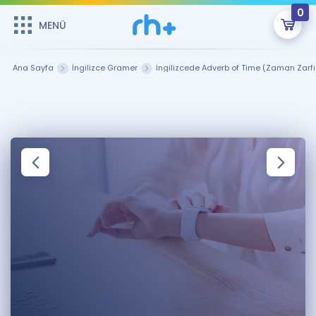
0
MENÜ
MENÜ
Üye Girişi
Ana Sayfa
İngilizce Gramer
İngilizcede Adverb of Time (Zaman Zarfı
Online Dersler
Sepetin Şu An Boş.
Çalışma Paketleri
Remzi Hoca ile seni sınava hazırlayacak onlarca eğitim seni
bekliyor!
Kitaplar ve Kaynaklar
GİRİŞ YAP
Katılımcı Görüşleri
Şifremi Hatırlamıyorum
ÜYE DEĞİLİM
Faydalı Araçlar
Ücretsiz Kaynaklar
Blog
İngilizce Gramer
Hakkımızda
Kariyer
Sözlük
Soru & Cevap
İletişim