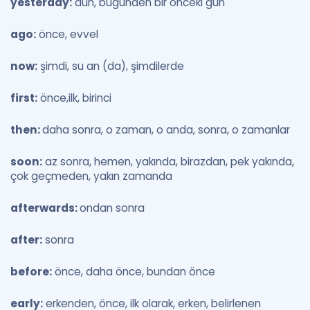
yesterday:
dün, bugünden bir önceki gün
ago:
önce, evvel
now:
şimdi, su an (da), şimdilerde
first:
önce,ilk, birinci
then:
daha sonra, o zaman, o anda, sonra, o zamanlar
soon:
az sonra, hemen, yakında, birazdan, pek yakında,
çok geçmeden, yakın zamanda
afterwards:
ondan sonra
after:
sonra
before:
önce, daha önce, bundan önce
early:
erkenden, önce, ilk olarak, erken, belirlenen