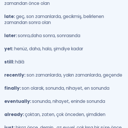
zamandan önce olan
late:
geç, son zamanlarda, gecikmiş, belirlenen
zamandan sonra olan
later:
sonra,daha sonra, sonrasında
yet:
henüz, daha, hala, şimdiye kadar
still:
hâlâ
recently:
son zamanlarda, yakın zamanlarda, geçende
finally:
son olarak, sonunda, nihayet, en sonunda
eventually:
sonunda, nihayet, eninde sonunda
already:
çoktan, zaten, çok önceden, şimdiden
just:
biraz önce, demin , az evvel, çok kısa bir süre önce