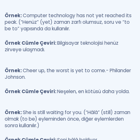
Örnek:
Computer technology has not yet reached its
peak. (“Henüz” (yet) zaman zarfı olumsuz, soru ve “to
be to” yapısında da kullanılır.
Örnek Cümle Çeviri:
Bilgisayar teknolojisi henüz
zirveye ulaşmadı.
Örnek:
Cheer up, the worst is yet to come.- Philander
Johnson.
Örnek Cümle Çeviri:
Neşelen, en kötüsü daha yolda.
Örnek:
She is still waiting for you. (“Hâlâ” (still) zaman
olmak (to be) eyleminden önce, diğer eylemlerden
sonra kullanılır.)
Örnek Cümle Çeviri:
Seni hâlâ bekliyor.