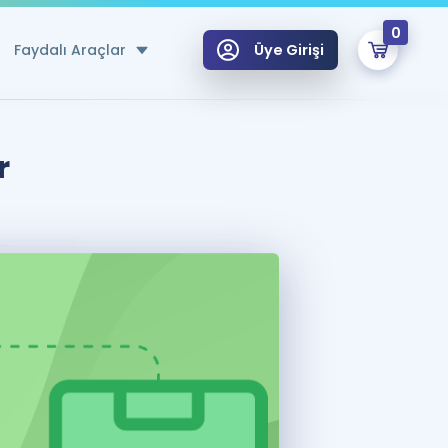
0
Faydalı Araçlar
Üye Girişi
klar
n Ücretsiz Kaynaklar
r
 için Özel Sözlük
Sepetin Şu An Boş.
ma
uan Hesaplama Aracı
i Hoca ile seni sınava hazırlayacak onlarca eğitim seni bekliyor!
Şifremi Hatırlamıyorum
GİRİŞ YAP
azırlananlar için Öneriler
kvimi
ÜYE DEĞİLİM
arı Tek Takvimde