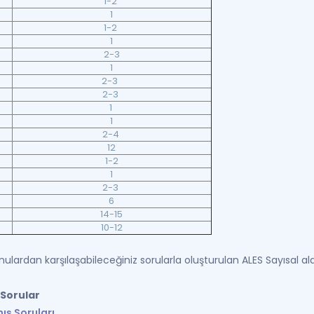
1-2
1
1-2
1
2-3
1
2-3
2-3
1
1
2-4
12
1-2
1
2-3
6
14-15
10-12
nulardan karşılaşabileceğiniz sorularla oluşturulan ALES Sayısal alan
 Sorular
ış Soruları