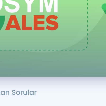
Kampanyalar
Eğitim ve Kitaplar
Blog
YDS - YÖKDİL Tüm S
İngilizce Gram
İngilizce Gramer
kan Sorular