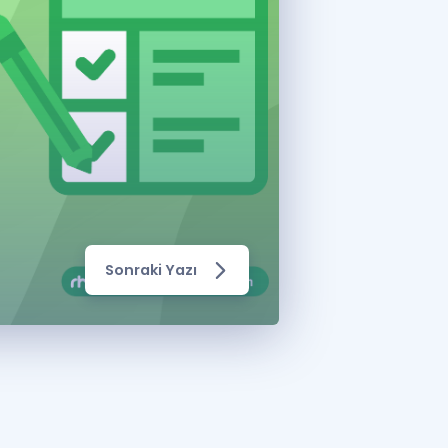
a Özel Fırsatlar
ınavlarla İlgili Haberler
er
 ve Konu Anlatımı
Sonraki Yazı