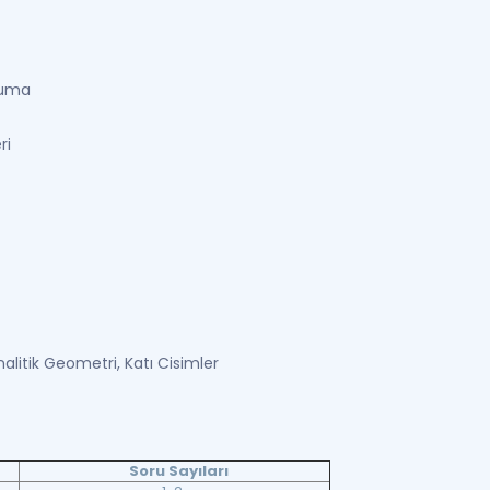
kuma
ri
alitik Geometri, Katı Cisimler
Soru Sayıları