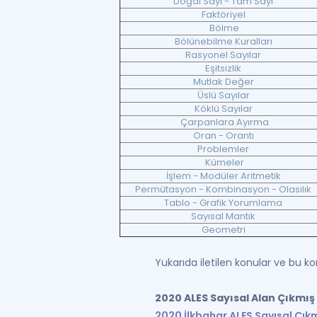
Doğal Sayı - Tam Sayı
Faktöriyel
Bölme
Bölünebilme Kuralları
Rasyonel Sayılar
Eşitsizlik
Mutlak Değer
Üslü Sayılar
Köklü Sayılar
Çarpanlara Ayırma
Oran - Orantı
Problemler
Kümeler
İşlem - Modüler Aritmetik
Permütasyon - Kombinasyon - Olasılık
Tablo - Grafik Yorumlama
Sayısal Mantık
Geometri
Yukarıda iletilen konular ve bu ko
2020 ALES Sayısal Alan Çıkmış
2020 İlkbahar ALES Sayısal Çıkm