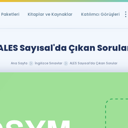
Paketleri
Kitaplar ve Kaynaklar
Katılımcı Görüşleri
Ücretsiz Kayna
YDS ve YÖKDİL içi
ALES Sayısal'da Çıkan Sorula
Sözlük
İngilizce Sınavları
Ana Sayfa
İngilizce Sınavlar
ALES Sayısal'da Çıkan Sorular
Puan Hesapla
YDS ve YÖKDİL P
Remz
Rehberlik Aracı
YDS ve YÖKDİL'e H
ÖSYM Sınav Ta
Tüm ÖSYM Sınavl