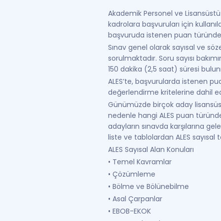
Akademik Personel ve Lisansüstü 
kadrolara başvuruları için kulla
başvuruda istenen puan türünde y
Sınav genel olarak sayısal ve söze
sorulmaktadır. Soru sayısı bakımı
150 dakika (2,5 saat) süresi bulu
ALES’te, başvurularda istenen puan
değerlendirme kritelerine dahil
Günümüzde birçok aday lisansüst
nedenle hangi ALES puan türünden
adayların sınavda karşılarına gele
liste ve tablolardan ALES sayısal te
ALES Sayısal Alan Konuları
• Temel Kavramlar
• Çözümleme
• Bölme ve Bölünebilme
• Asal Çarpanlar
• EBOB-EKOK