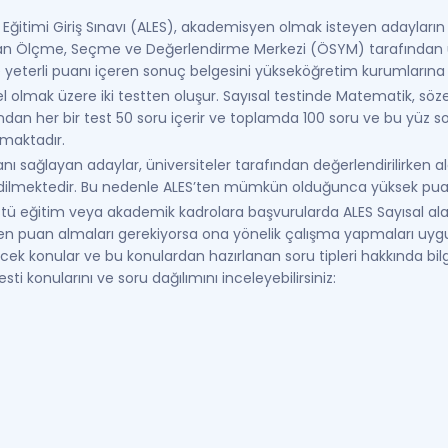
Eğitimi Giriş Sınavı (ALES), akademisyen olmak isteyen adayların
nılan Ölçme, Seçme ve Değerlendirme Merkezi (ÖSYM) tarafından u
eterli puanı içeren sonuç belgesini yükseköğretim kurumlarına b
l olmak üzere iki testten oluşur. Sayısal testinde Matematik, söze
ndan her bir test 50 soru içerir ve toplamda 100 soru ve bu yüz s
nmaktadır.
ı sağlayan adaylar, üniversiteler tarafından değerlendirilirken al
 edilmektedir. Bu nedenle ALES’ten mümkün olduğunca yüksek pu
ü eğitim veya akademik kadrolara başvurularda ALES Sayısal ala
 puan almaları gerekiyorsa ona yönelik çalışma yapmaları uygun 
cek konular ve bu konulardan hazırlanan soru tipleri hakkında bilgil
sti konularını ve soru dağılımını inceleyebilirsiniz: