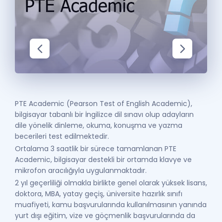
Puan Hesaplama
Rehberlik Aracı
ÖSYM Sınav Takvimi
Kampanyalar
Blog
PTE Academic (Pearson Test of English Academic),
bilgisayar tabanlı bir İngilizce dil sınavı olup adayların
İngilizce Gramer
dile yönelik dinleme, okuma, konuşma ve yazma
becerileri test edilmektedir.
Ortalama 3 saatlik bir sürece tamamlanan PTE
Academic, bilgisayar destekli bir ortamda klavye ve
mikrofon aracılığıyla uygulanmaktadır.
2 yıl geçerliliği olmakla birlikte genel olarak yüksek lisans,
doktora, MBA, yatay geçiş, üniversite hazırlık sınıfı
muafiyeti, kamu başvurularında kullanılmasının yanında
yurt dışı eğitim, vize ve göçmenlik başvurularında da