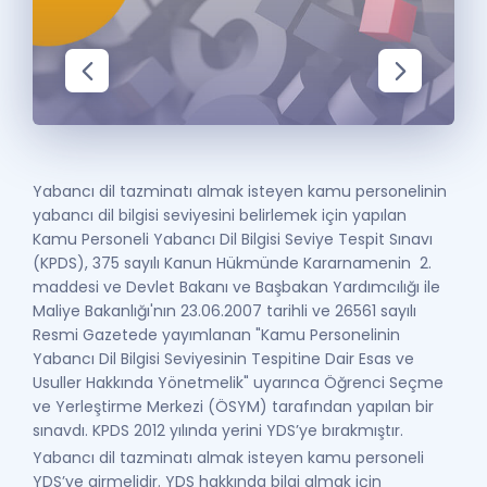
Puan Hesaplama
Rehberlik Aracı
ÖSYM Sınav Takvimi
Kampanyalar
Yabancı dil tazminatı almak isteyen kamu personelinin
Blog
yabancı dil bilgisi seviyesini belirlemek için yapılan
Kamu Personeli Yabancı Dil Bilgisi Seviye Tespit Sınavı
İngilizce Gramer
(KPDS), 375 sayılı Kanun Hükmünde Kararnamenin 2.
maddesi ve Devlet Bakanı ve Başbakan Yardımcılığı ile
Maliye Bakanlığı'nın 23.06.2007 tarihli ve 26561 sayılı
Resmi Gazetede yayımlanan "Kamu Personelinin
Yabancı Dil Bilgisi Seviyesinin Tespitine Dair Esas ve
Usuller Hakkında Yönetmelik" uyarınca Öğrenci Seçme
ve Yerleştirme Merkezi (ÖSYM) tarafından yapılan bir
sınavdı. KPDS 2012 yılında yerini YDS’ye bırakmıştır.
Yabancı dil tazminatı almak isteyen kamu personeli
YDS’ye girmelidir. YDS hakkında bilgi almak için