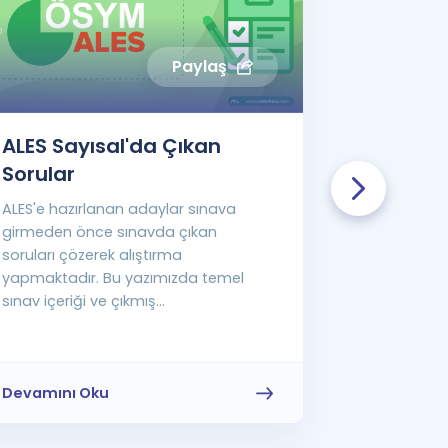
Paylaş
ALES Sayısal'da Çıkan
ALES Eşi
Sorular
Soru...
ALES'e hazırlanan adaylar sınava
ALES'e yöne
girmeden önce sınavda çıkan
bulunan ada
soruları çözerek alıştırma
gelecek kon
yapmaktadır. Bu yazımızda temel
bilgi sahibi o
sınav içeriği ve çıkmış...
Devamını Oku
Devamını 