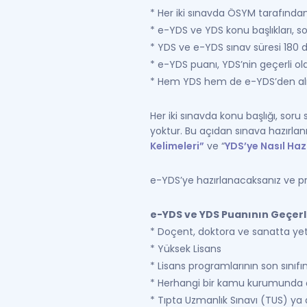
* Her iki sınavda ÖSYM tarafınd
* e-YDS ve YDS konu başlıkları, s
* YDS ve e-YDS sınav süresi 180 d
* e-YDS puanı, YDS’nin geçerli old
* Hem YDS hem de e-YDS’den alına
Her iki sınavda konu başlığı, soru
yoktur. Bu açıdan sınava hazırla
Kelimeleri”
ve “
YDS’ye Nasıl Haz
e-YDS’ye hazırlanacaksanız ve pr
e-YDS ve YDS Puanının Geçerli
* Doçent, doktora ve sanatta yet
* Yüksek Lisans
* Lisans programlarının son sınıf
* Herhangi bir kamu kurumunda ça
* Tıpta Uzmanlık Sınavı (TUS) ya 