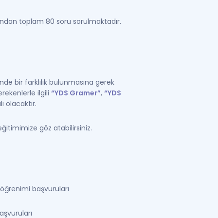
uzundan toplam 80 soru sorulmaktadır.
inde bir farklılık bulunmasına gerek
kenlerle ilgili
“YDS Gramer”
,
“YDS
ı olacaktır.
ğitimimize göz atabilirsiniz.
 öğrenimi başvuruları
aşvuruları