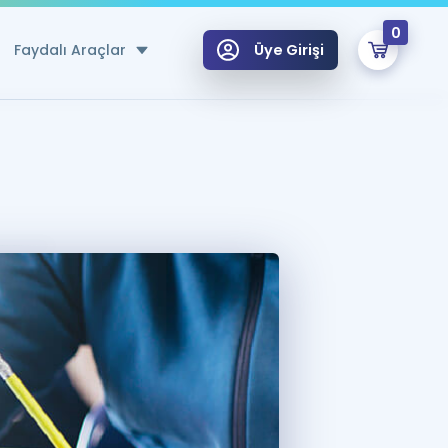
0
Faydalı Araçlar
Üye Girişi
klar
n Ücretsiz Kaynaklar
 için Özel Sözlük
Sepetin Şu An Boş.
ma
uan Hesaplama Aracı
i Hoca ile seni sınava hazırlayacak onlarca eğitim seni bekliyor!
Şifremi Hatırlamıyorum
GİRİŞ YAP
azırlananlar için Öneriler
kvimi
ÜYE DEĞİLİM
arı Tek Takvimde