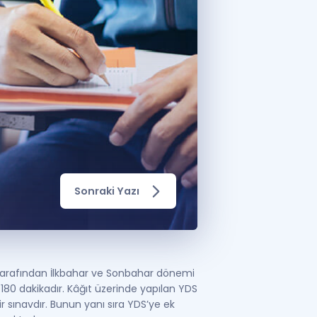
a Özel Fırsatlar
ınavlarla İlgili Haberler
er
 ve Konu Anlatımı
Sonraki Yazı
arafından İlkbahar ve Sonbahar dönemi
 180 dakikadır. Kâğıt üzerinde yapılan YDS
r sınavdır. Bunun yanı sıra YDS’ye ek