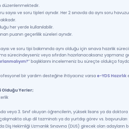
an düzenlenmektedir.
oru sayısı ve soru tipleri aynıdır. Her 2 sınavda da aynı soru hav
akikadır.
uğu her yerde kullanılabilir.
n puanın geçerlilik süreleri aynıdır.
 sayısı ve soru tipi bakımında aynı olduğu için sınava hazırlık sürec
nma sürecindeyseniz veya sıfırdan hazırlanacaksanız yapmanız gere
ırlanmalıyım?
” başlıklarını incelemeniz bu süreçte oldukça faydal
ofesyonel bir yardım desteğine ihtiyacınız varsa
e-YDS Hazırlık
e
 Olduğu Yerler;
erlik
ında veya 3. Sınıf okuyan öğrencilerin, yüksek lisans ya da doktora
lışmakta olup dil tazminatı ya da yurtdışı görev vs. başvuruları
da Diş Hekimliği Uzmanlık Sınavına (DUS) girecek olan adayların b