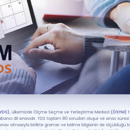
Kampanyalar
Eğitim ve Kitaplar
Blog
YDS - YÖKDİL Tüm S
İngilizce Gram
İngilizce Gramer
YDS)
, ülkemizde Ölçme Seçme ve Yerleştirme Merkezi
(ÖSYM)
t
abancı dil sınavıdır. YDS toplam 80 sorudan oluşur ve sınav süresi
av olmasıyla birlikte gramer ve kelime bilgisinin de ölçüldüğü bi