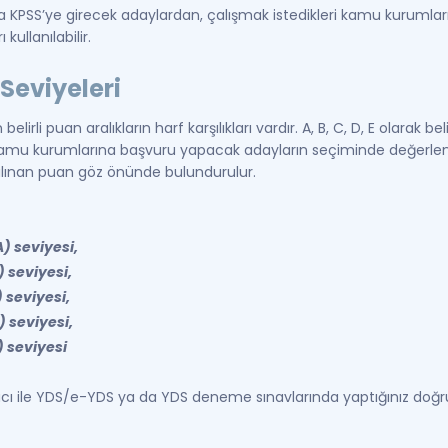
 KPSS’ye girecek adaylardan, çalışmak istedikleri kamu kurumlar
ullanılabilir.
eviyeleri
irli puan aralıkların harf karşılıkları vardır. A, B, C, D, E olarak b
mu kurumlarına başvuru yapacak adayların seçiminde değerlendi
lınan puan göz önünde bulundurulur.
) seviyesi,
 seviyesi,
 seviyesi,
 seviyesi,
) seviyesi
cı ile YDS/e-YDS ya da YDS deneme sınavlarında yaptığınız doğru v