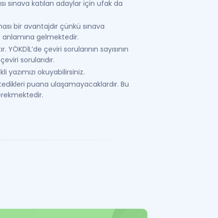
 sınava katılan adaylar için ufak da
ı bir avantajdır çünkü sınava
niz anlamına gelmektedir.
. YÖKDİL’de çeviri sorularının sayısının
viri sorularıdır.
kli yazımızı okuyabilirsiniz.
istedikleri puana ulaşamayacaklardır. Bu
erekmektedir.