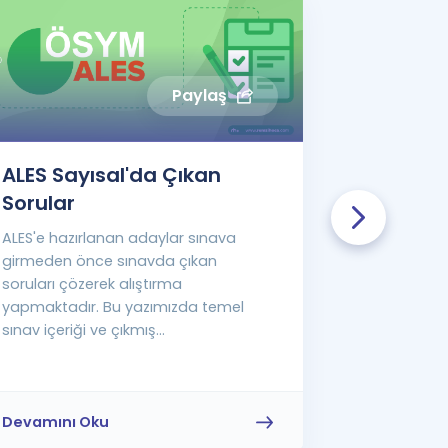
Paylaş
ALES Sayısal'da Çıkan
ALES Eşi
Sorular
Soru...
ALES'e hazırlanan adaylar sınava
ALES'e yöne
girmeden önce sınavda çıkan
bulunan ada
soruları çözerek alıştırma
gelecek kon
yapmaktadır. Bu yazımızda temel
bilgi sahibi o
sınav içeriği ve çıkmış...
Devamını Oku
Devamını 