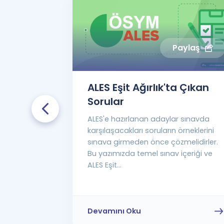
aylaş
Paylaş
rsler İle
ALES Eşit Ağırlık'ta Çıkan
.
Sorular
rafından
ALES'e hazırlanan adaylar sınavda
etim
karşılaşacakları soruların örneklerini
 girilmesi
sınava girmeden önce çözmelidirler.
alinde
Bu yazımızda temel sınav içeriği ve
ALES Eşit...
Devamını Oku