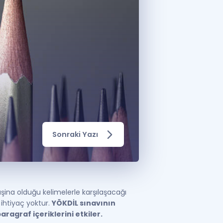
a Özel Fırsatlar
ınavlarla İlgili Haberler
er
 ve Konu Anlatımı
Sonraki Yazı
aşina olduğu kelimelerle karşılaşacağı
 ihtiyaç yoktur.
YÖKDİL sınavının
aragraf içeriklerini etkiler.