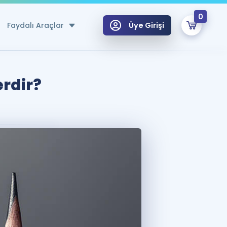
0
Faydalı Araçlar
Üye Girişi
klar
n Ücretsiz Kaynaklar
erdir?
 için Özel Sözlük
Sepetin Şu An Boş.
ma
uan Hesaplama Aracı
i Hoca ile seni sınava hazırlayacak onlarca eğitim seni bekliyor!
Şifremi Hatırlamıyorum
GİRİŞ YAP
azırlananlar için Öneriler
kvimi
ÜYE DEĞİLİM
arı Tek Takvimde