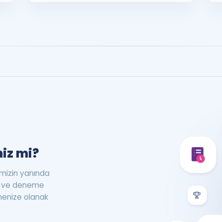
iz mi?
rimizin yanında
st ve deneme
menize olanak