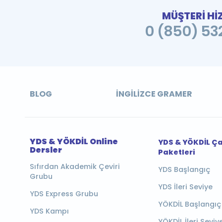
MÜŞTERİ Hİ
0 (850) 532
BLOG
İNGILIZCE GRAMER
YDS & YÖKDİL Online
YDS & YÖKDİL Ç
Dersler
Paketleri
Sıfırdan Akademik Çeviri
YDS Başlangıç
Grubu
YDS İleri Seviye
YDS Express Grubu
YÖKDİL Başlangıç
YDS Kampı
YÖKDİL İleri Seviy