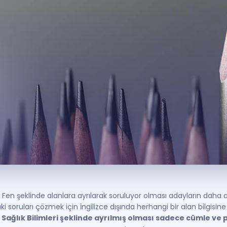
Kampanyalar
Eğitim ve Kitaplar
Blog
YDS - YÖKDİL Tüm S
İngilizce Gram
İngilizce Gramer
l, Fen şeklinde alanlara ayrılarak soruluyor olması adayların daha 
i soruları çözmek için İngilizce dışında herhangi bir alan bilgisine
e Sağlık Bilimleri şeklinde ayrılmış olması sadece cümle ve p