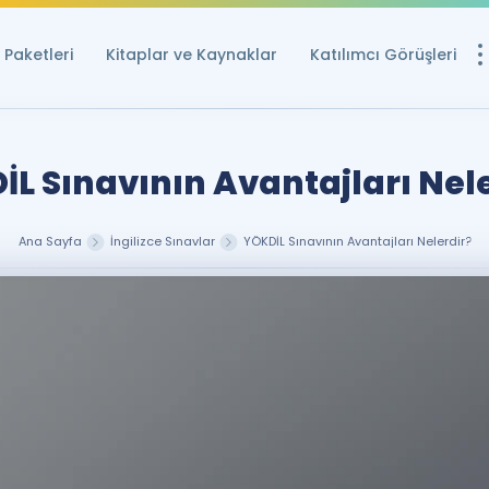
Paketleri
Kitaplar ve Kaynaklar
Katılımcı Görüşleri
Ücretsiz Kayna
YDS ve YÖKDİL içi
L Sınavının Avantajları Nel
Sözlük
İngilizce Sınavları
Ana Sayfa
İngilizce Sınavlar
YÖKDİL Sınavının Avantajları Nelerdir?
Puan Hesapla
YDS ve YÖKDİL P
Remz
Rehberlik Aracı
YDS ve YÖKDİL'e H
ÖSYM Sınav Ta
Tüm ÖSYM Sınavl