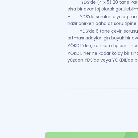
- YDS’de (4 x 5) 20 tane Paragra
olsa bir avantaj olarak görülebilm
- YDS’de sorulan diyalog tamam
hazırlanırken daha az soru tipine 
- YDS’de 6 tane çeviri sorusu soru
artması adaylar için büyük bir ava
YÖKDİL’de çıkan soru tiplerini in
YÖKDİL her ne kadar kolay bir sın
yüzden YDS’de veya YÖKDİL’de başa