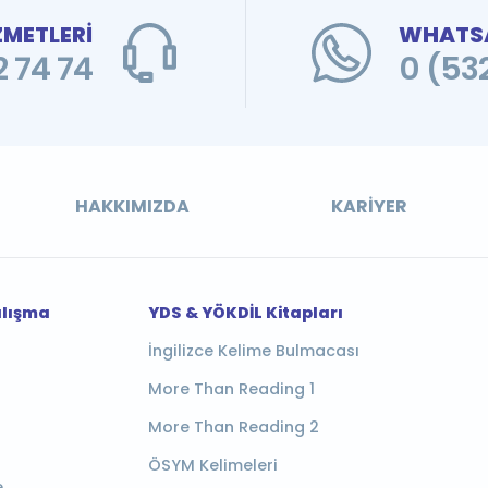
ZMETLERİ
WHATSA
 74 74
0 (53
HAKKIMIZDA
KARIYER
alışma
YDS & YÖKDİL Kitapları
İngilizce Kelime Bulmacası
More Than Reading 1
More Than Reading 2
ÖSYM Kelimeleri
e