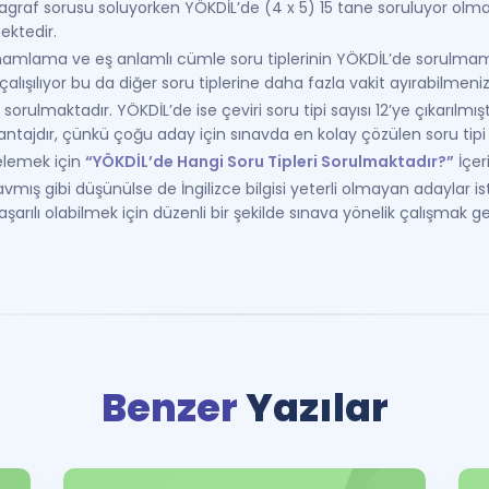
f sorusu soluyorken YÖKDİL’de (4 x 5) 15 tane soruluyor olması
ektedir.
lama ve eş anlamlı cümle soru tiplerinin YÖKDİL’de sorulmamas
çalışılıyor bu da diğer soru tiplerine daha fazla vakit ayırabilme
lmaktadır. YÖKDİL’de ise çeviri soru tipi sayısı 12’ye çıkarılmıştır
ntajdır, çünkü çoğu aday için sınavda en kolay çözülen soru tipi çe
celemek için
“YÖKDİL’de Hangi Soru Tipleri Sorulmaktadır?”
İçeri
avmış gibi düşünülse de İngilizce bilgisi yeterli olmayan adaylar 
rılı olabilmek için düzenli bir şekilde sınava yönelik çalışmak g
Benzer
Yazılar